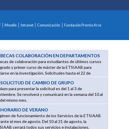
F
Moodle
Intranet
Comunicación
Fundación Premio Arce
BECAS COLABORACIÓN EN DEPARTAMENTOS
becas de colaboración para estudiantes de últimos cursos
 grado y primer curso de máster de la ETSIAAB para
ciarse en la investigación. Solicitudes hasta el 22 de
ptiembre.
SOLICITUD DE CAMBIO DE GRUPO
plazo para presentar la solicitud es del 1 al 3 de
ptiembre. Se resolverá y comunicará en la semana del 10 al
 del mismo mes.
HORARIO DE VERANO
gimen de funcionamiento de los Servicios de la ETSIAAB
ous
xt
ante el mes de agosto. Del 10 al 21 de agosto, la
SIAAB cerrará todos sus servicios e instalaciones.