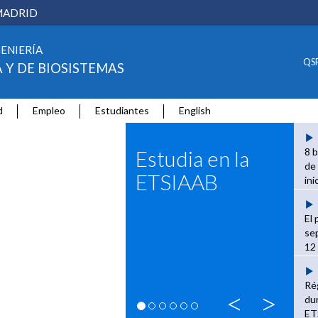
MADRID
GENIERÍA
QS
 Y DE BIOSISTEMAS
d
Empleo
Estudiantes
English
Estudia en la
8 
de
ETSIAAB
ini
se
El 
se
12
Ré
Previ
Ne
<
>
dur
ET